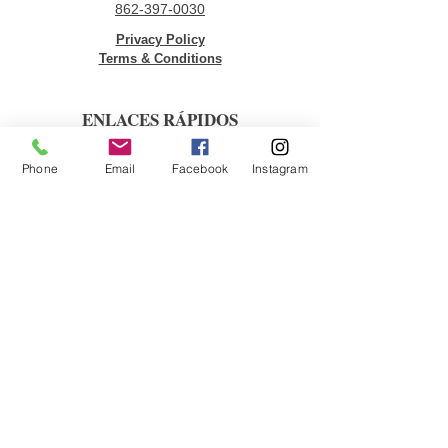
862-397-0030
Privacy Policy
Terms & Conditions
ENLACES RÁPIDOS
Donar
Phone
Email
Facebook
Instagram
Voluntario
Oportunidades de empleo
Contáctenos
ÚNETE A NUESTRA LISTA DE
CORREOS
Correo electrónico