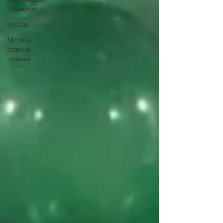
de empleo
noticias
Menú de
comidas
mensual