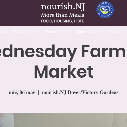
cios
Como Ayudar
Noticias y más
Quienes Somos
Contacto
dnesday Farm
Market
mié, 06 may
  |  
nourish.NJ Dover/Victory Gardens